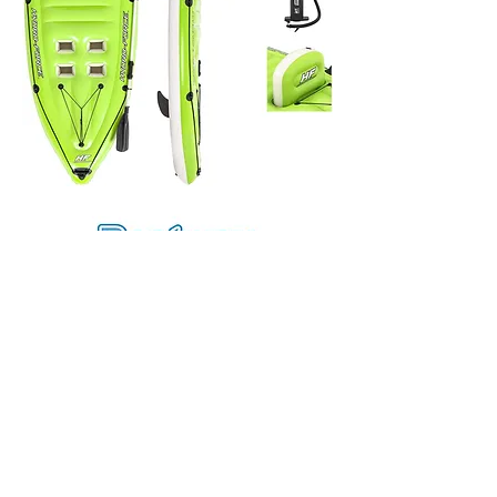
Größe aufgeblasen:
Länge/Breite/Höhe: 270/100/57 cm
Gewicht ca.: 8.1 kg