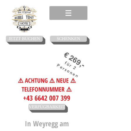
JETZT BUCHEN
SCHENKEN
€ 269,-
für 2
Personen
⚠️ ACHTUNG ⚠️ NEUE ⚠️
TELEFONNUMMER ⚠️
+43 6642 007 399
VERFÜGBARKEIT
In
Weyregg am